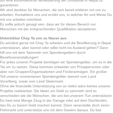
um eine kontinuierliche Verbesserung der Umstände in Nepal zu
garantieren.
Wir sind dankbar für Menschen, die sich bereit erklären mit uns zu
arbeiten. Kontaktiere uns und erzähl uns, in welcher Art und Weise Du
mit uns arbeiten möchtest.
Es sollte jedoch gesagt sein, dass wir für diesen Bereich nur
Menschen mit der entsprechenden Qualifikation akzeptieren.
Unterstütze Chay Ya von zu Hause aus
Du würdest gerne mit Chay Ya arbeiten und die Bevölkerung in Nepal
unterstützen, aber kannst oder willst nicht ins Ausland gehen? Dann
hilf uns mit dem Sammeln von Spendengeldern durch
Benefizveranstaltungen!
Für jedes unserer Projekte benötigen wir Spendengelder, um es in die
Tat um zu setzen. Diese kommen entweder von Privatpersonen oder
aber von Gruppen/Organisationen und Förderanträgen. Ein großer
Teil unserer momentanen Spendengelder stammt vom Land
Vorarlberg, sowie vom Land Steiermark.
Ohne die finanzielle Unterstützung von so vielen wäre keines unserer
Projekte realisierbar. Die Ideen um Geld zu sammeln sind so
verschieden wie die Menschen, die uns bei unserem Tun unterstützen.
Du hast eine Menge Zeug in der Garage oder auf dem Dachboden,
das Du zu barem Geld machen kannst. Dann veranstalte doch einen
Flohmarkt und unterstütze uns mit dem Gewinn daraus. Du bist