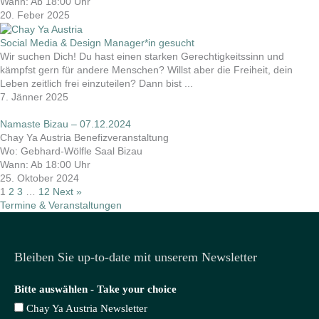
Wann: Ab 18:00 Uhr
20. Feber 2025
Social Media & Design Manager*in gesucht
Wir suchen Dich! Du hast einen starken Gerechtigkeitssinn und
kämpfst gern für andere Menschen? Willst aber die Freiheit, dein
Leben zeitlich frei einzuteilen? Dann bist ...
7. Jänner 2025
Namaste Bizau – 07.12.2024
Chay Ya Austria Benefizveranstaltung
Wo: Gebhard-Wölfle Saal Bizau
Wann: Ab 18:00 Uhr
25. Oktober 2024
1
2
3
…
12
Next »
Termine & Veranstaltungen
Bleiben Sie up-to-date mit unserem Newsletter
Bitte auswählen - Take your choice
Chay Ya Austria Newsletter