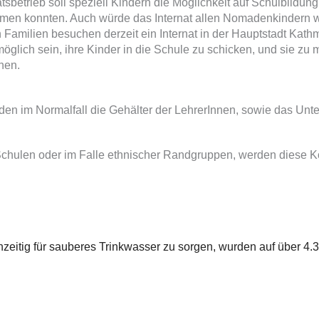
atsbetrieb soll speziell Kindern die Möglichkeit auf Schulbildu
men konnten. Auch würde das Internat allen Nomadenkindern wei
n Familien besuchen derzeit ein Internat in der Hauptstadt Kath
 möglich sein, ihre Kinder in die Schule zu schicken, und sie 
nen.
n im Normalfall die Gehälter der LehrerInnen, sowie das Unter
chulen oder im Falle ethnischer Randgruppen, werden diese K
tig für sauberes Trinkwasser zu sorgen, wurden auf über 4.3