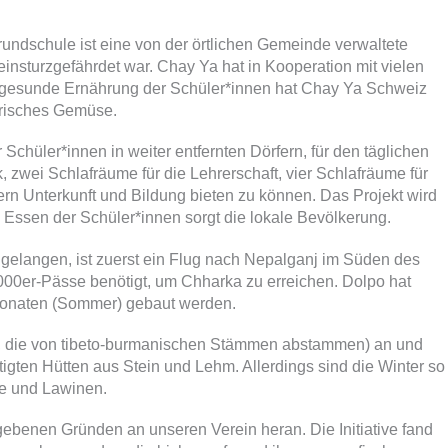
rundschule ist eine von der örtlichen Gemeinde verwaltete
einsturzgefährdet war. Chay Ya hat in Kooperation mit vielen
ne gesunde Ernährung der Schüler*innen hat Chay Ya Schweiz
frisches Gemüse.
chüler*innen in weiter entfernten Dörfern, für den täglichen
, zwei Schlafräume für die Lehrerschaft, vier Schlafräume für
rn Unterkunft und Bildung bieten zu können. Das Projekt wird
s Essen der Schüler*innen sorgt die lokale Bevölkerung.
elangen, ist zuerst ein Flug nach Nepalganj im Süden des
000er-Pässe benötigt, um Chharka zu erreichen. Dolpo hat
 Monaten (Sommer) gebaut werden.
en, die von tibeto-burmanischen Stämmen abstammen) an und
igten Hütten aus Stein und Lehm. Allerdings sind die Winter so
me und Lawinen.
egebenen Gründen an unseren Verein heran. Die Initiative fand