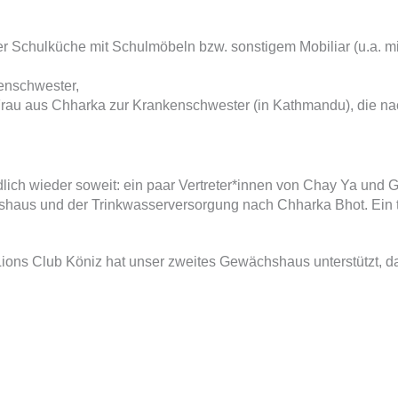
r Schulküche mit Schulmöbeln bzw. sonstigem Mobiliar (u.a. m
enschwester,
 Frau aus Chharka zur Krankenschwester (in Kathmandu), die n
 wieder soweit: ein paar Vertreter*innen von Chay Ya und Glob
aus und der Trinkwasserversorgung nach Chharka Bhot. Ein to
ions Club Köniz hat unser zweites Gewächshaus unterstützt, 