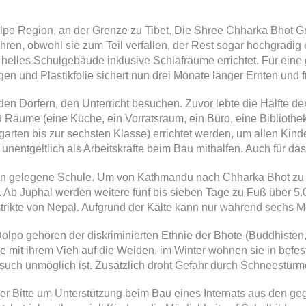
 Dolpo Region, an der Grenze zu Tibet. Die Shree Chharka Bhot G
ren, obwohl sie zum Teil verfallen, der Rest sogar hochgradig 
 helles Schulgebäude inklusive Schlafräume errichtet. Für ei
n und Plastikfolie sichert nun drei Monate länger Ernten und 
Dörfern, den Unterricht besuchen. Zuvor lebte die Hälfte der S
9 Räume (eine Küche, ein Vorratsraum, ein Büro, eine Bibliothek
ten bis zur sechsten Klasse) errichtet werden, um allen Kinde
nentgeltlich als Arbeitskräfte beim Bau mithalfen. Auch für da
ten gelegene Schule. Um von Kathmandu nach Chharka Bhot zu g
Ab Juphal werden weitere fünf bis sieben Tage zu Fuß über 5.
istrikte von Nepal. Aufgrund der Kälte kann nur während sechs
Dolpo gehören der diskriminierten Ethnie der Bhote (Buddhist
mit ihrem Vieh auf die Weiden, im Winter wohnen sie in befest
lbesuch unmöglich ist. Zusätzlich droht Gefahr durch Schneestür
 der Bitte um Unterstützung beim Bau eines Internats aus den g