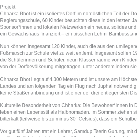
Projekt
Chharka Bhot ist ein isoliertes Dorf im nordöstlichen Teil der
Regierungsschule, 60 Kinder besuchten diese in den letzten Jah
Sponsor*innen und lokalen Netzwerken ein neues, solides und
ein Gewächshaus finanziert – ein bisschen Lehm, Bambusstange
Nun können insgesamt 120 Kinder, auch die aus den umliegenden 
Fußmarsch zur Schule viel zu weit entfernt. Insgesamt sollen 1
die Schülerinnen und Schüler, neun Klassenräume vom Kindergar
von der Dorfbevölkerung mitgetragen, unter anderem indem sie u
Chharka Bhot liegt auf 4.300 Metern und ist unsere am Höchs
Landes und am folgenden Tag ein Flug nach Juphal notwendig. 
keine Straßenanbindung und ist einer der drei entlegensten D
Kulturelle Besonderheit von Chharka: Die Bewohner*innen in 
leben einen Lebensstil als Halbnomaden. Im Sommer ziehen sie 
bitterkalt (teilweise bis zu minus 30° Celsius), dass ein Schu
Vor gut fünf Jahren trat ein Lehrer, Samdup Tserin Gurung, mit