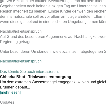
großen Beifall in der lokalen Bevölkerung, denn mit dem Intern
Gegebenheiten noch keinen einzigen Tag am Unterricht teilneh
Region integriert zu bleiben. Einige Kinder der wenigen reiche
der Internatsschule soll es vor allem armutsgefährdeten Eltern
wenn diese gut betreut in einer sicheren Umgebung lernen kön
Nachhaltigkeitsanspruch
Auf Grund des besonderen Augenmerks auf Nachhaltigkeit werde
Regierung getragen.
Unter besonderen Umständen, wie etwa in sehr abgelegenen S
Nachhaltigkeitsanspruch
Das könnte Sie auch interessieren:
Chharka Bhot - Trinkwasservorsorgung
Um dem extremen Wassermangel entgegenzuwirken und gleichzei
Brunnen gebaut...
[mehr lesen]
Updates