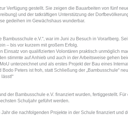
ur Verfügung gestellt. Sie zeigen die Bauarbeiten von fünf ne
hreibung) und der tatkräftigen Unterstützung der Dorfbevölkerun
üse gedeihen im Gewächshaus wunderbar.
e Bambusschule e.V.“, war im Juni zu Besuch in Vorarlberg. Sei
in – bis vor kurzem mit großem Erfolg.
insatz von qualifizierten Volontären praktisch unmöglich macht
en stimmte auf Anhieb und auch in der Arbeitsweise gehen bei
U unterzeichnet und als erstes Projekt der Bau eines Interna
nd Bodo Peters ist froh, statt Schließung der „Bambusschule“ n
lässt!“
der Bambusschule e.V. finanziert wurden, fertiggestellt. Für d
echsten Schuljahr geführt werden.
ahr die nachfolgenden Projekte in der Schule finanziert und d