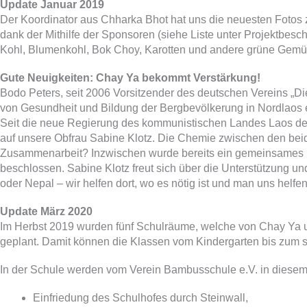
Update Januar 2019
Der Koordinator aus Chharka Bhot hat uns die neuesten Fotos z
dank der Mithilfe der Sponsoren (siehe Liste unter Projektbesc
Kohl, Blumenkohl, Bok Choy, Karotten und andere grüne Gem
Gute Neuigkeiten: Chay Ya bekommt Verstärkung!
Bodo Peters, seit 2006 Vorsitzender des deutschen Vereins „Di
von Gesundheit und Bildung der Bergbevölkerung in Nordlaos e
Seit die neue Regierung des kommunistischen Landes Laos den E
auf unsere Obfrau Sabine Klotz. Die Chemie zwischen den beid
Zusammenarbeit? Inzwischen wurde bereits ein gemeinsames Mo
beschlossen. Sabine Klotz freut sich über die Unterstützung u
oder Nepal – wir helfen dort, wo es nötig ist und man uns helfen 
Update März 2020
Im Herbst 2019 wurden fünf Schulräume, welche von Chay Ya und 
geplant. Damit können die Klassen vom Kindergarten bis zum s
In der Schule werden vom Verein Bambusschule e.V. in diesem J
Einfriedung des Schulhofes durch Steinwall,