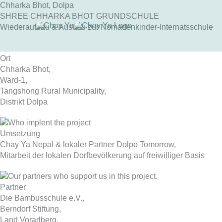
Skip
Chharka Bhot, Dolpa
to
SHREE CHHARKA BHOT GRUNDSCHULE
content
Wiederaufbau & Ausbau zur Nomadenkinder-Internatsschule
Ort
Chharka Bhot,
Ward-1,
Tangshong Rural Municipality,
Distrikt Dolpa
Umsetzung
Chay Ya Nepal & lokaler Partner Dolpo Tomorrow,
Mitarbeit der lokalen Dorfbevölkerung auf freiwilliger Basis
Partner
Die Bambusschule e.V.,
Berndorf Stiftung,
Land Vorarlberg,