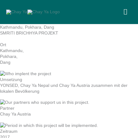
Skip
to
MA
content
ME
Kathmandu, Pokhara, Dang
SMRITI BRICHHYA PROJEKT
Ort
Kathmandu,
Pokhara,
Dang
Umsetzung
YONSED, Chay Ya Nepal und Chay Ya Austria zusammen mit der
lokalen Bevölkerung
Partner
Chay Ya Austria
Zeitraum
2017