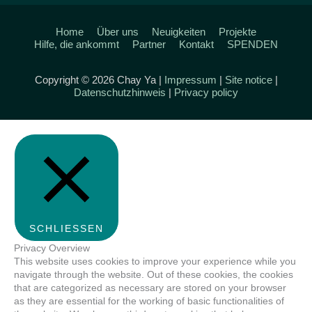
Home
Über uns
Neuigkeiten
Projekte
Hilfe, die ankommt
Partner
Kontakt
SPENDEN
Copyright © 2026 Chay Ya |
Impressum
|
Site notice
|
Datenschutzhinweis
|
Privacy policy
SCHLIESSEN
Privacy Overview
This website uses cookies to improve your experience while you
navigate through the website. Out of these cookies, the cookies
that are categorized as necessary are stored on your browser
as they are essential for the working of basic functionalities of