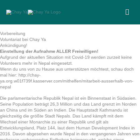
Skip
to
MA
content
ME
Vorbereitung
Voluntariat bei Chay Ya
Ankündigung!
Einstellung der Aufnahme ALLER Freiwilligen!
Aufgrund der aktuellen Situation mit Covid-19 werden zurzeit keine
Volunteers mehr in Nepal eingesetzt.
Wenn du uns von zu Hause aus unterstützen möchtest, schau doch
mal hier: http://chay-
ya.org.w01f739f.kasserver.com/mithelfen/mitarbeit-ausserhalb-von-
nepal
Die parlamentarische Republik Nepal ist ein Binnenstaat in Südasien.
Seine Population beträgt 26,3 Million und das Land grenzt im Norden
an China und im Süden an Indien. Die Hauptstadt Kathmandu ist
gleichzeitig die größte Stadt Nepals. Das Land kämpft mit dem
Wechsel einer Monarchie zu einer Republik und gilt als
Entwicklungsland, Platz 144, laut dem Human Development Index in
2016. Davon abgesehen wurde Nepal in den vergangenen Jahren von
mehreren verheerenden Erdbeben heimgesucht, welche einen