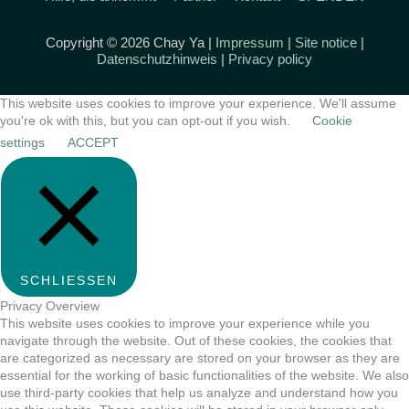
Copyright © 2026 Chay Ya |
Impressum
|
Site notice
|
Datenschutzhinweis
|
Privacy policy
This website uses cookies to improve your experience. We'll assume
you're ok with this, but you can opt-out if you wish.
Cookie
settings
ACCEPT
SCHLIESSEN
Privacy Overview
This website uses cookies to improve your experience while you
navigate through the website. Out of these cookies, the cookies that
are categorized as necessary are stored on your browser as they are
essential for the working of basic functionalities of the website. We also
use third-party cookies that help us analyze and understand how you