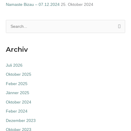
Namaste Bizau – 07.12.2024
25. Oktober 2024
S
e
a
Archiv
r
c
Juli 2026
h
Oktober 2025
f
Feber 2025
o
Jänner 2025
r
:
Oktober 2024
Feber 2024
Dezember 2023
Oktober 2023