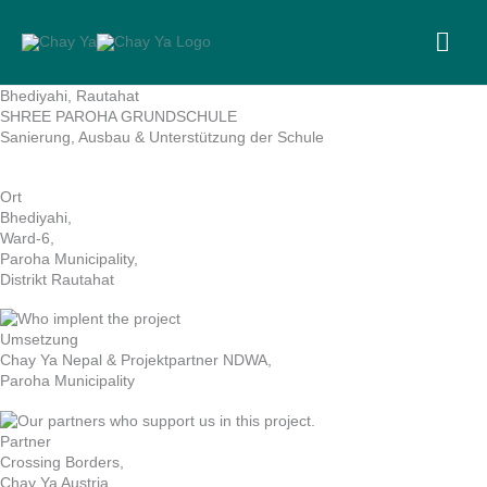
Skip
to
MA
content
ME
Bhediyahi, Rautahat
SHREE PAROHA GRUNDSCHULE
Sanierung, Ausbau & Unterstützung der Schule
Ort
Bhediyahi,
Ward-6,
Paroha Municipality,
Distrikt Rautahat
Umsetzung
Chay Ya Nepal & Projektpartner NDWA,
Paroha Municipality
Partner
Crossing Borders,
Chay Ya Austria