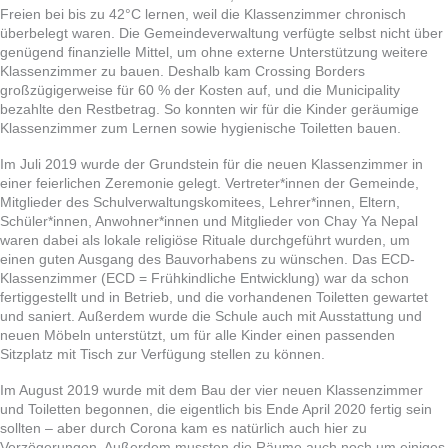
Freien bei bis zu 42°C lernen, weil die Klassenzimmer chronisch
überbelegt waren. Die Gemeindeverwaltung verfügte selbst nicht über
genügend finanzielle Mittel, um ohne externe Unterstützung weitere
Klassenzimmer zu bauen. Deshalb kam Crossing Borders
großzügigerweise für 60 % der Kosten auf, und die Municipality
bezahlte den Restbetrag. So konnten wir für die Kinder geräumige
Klassenzimmer zum Lernen sowie hygienische Toiletten bauen.
Im Juli 2019 wurde der Grundstein für die neuen Klassenzimmer in
einer feierlichen Zeremonie gelegt. Vertreter*innen der Gemeinde,
Mitglieder des Schulverwaltungskomitees, Lehrer*innen, Eltern,
Schüler*innen, Anwohner*innen und Mitglieder von Chay Ya Nepal
waren dabei als lokale religiöse Rituale durchgeführt wurden, um
einen guten Ausgang des Bauvorhabens zu wünschen. Das ECD-
Klassenzimmer (ECD = Frühkindliche Entwicklung) war da schon
fertiggestellt und in Betrieb, und die vorhandenen Toiletten gewartet
und saniert. Außerdem wurde die Schule auch mit Ausstattung und
neuen Möbeln unterstützt, um für alle Kinder einen passenden
Sitzplatz mit Tisch zur Verfügung stellen zu können.
Im August 2019 wurde mit dem Bau der vier neuen Klassenzimmer
und Toiletten begonnen, die eigentlich bis Ende April 2020 fertig sein
sollten – aber durch Corona kam es natürlich auch hier zu
Verzögerungen. Außerdem mussten die Räume auch noch um einiges