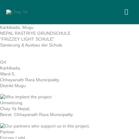
Skip
to
MA
content
ME
Karkibada, Mugu
NEPAL RASTRIYE GRUNDSCHULE
"FRIZZEY LIGHT SCHULE"
Sanierung & Ausbau der Schule
Ort
Karkibada,
Ward-5,
Chhayanath Rara Municipality,
Distrikt Mugu
Umsetzung
Chay Ya Nepal,
Beirat: Chhayanath Rara Municipality
Partner
Frizzey Light,