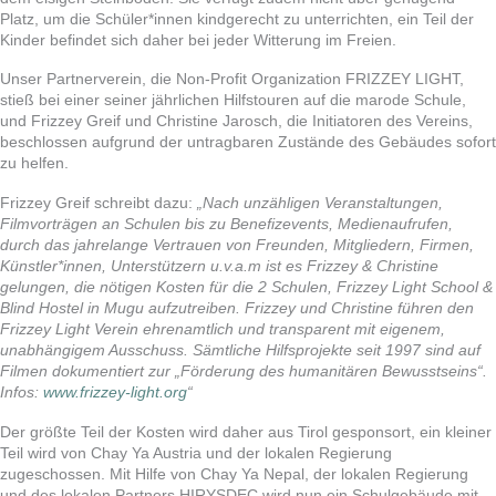
Platz, um die Schüler*innen kindgerecht zu unterrichten, ein Teil der
Kinder befindet sich daher bei jeder Witterung im Freien.
Unser Partnerverein, die Non-Profit Organization FRIZZEY LIGHT,
stieß bei einer seiner jährlichen Hilfstouren auf die marode Schule,
und Frizzey Greif und Christine Jarosch, die Initiatoren des Vereins,
beschlossen aufgrund der untragbaren Zustände des Gebäudes sofort
zu helfen.
Frizzey Greif schreibt dazu:
„Nach unzähligen Veranstaltungen,
Filmvorträgen an Schulen bis zu Benefizevents, Medienaufrufen,
durch das jahrelange Vertrauen von Freunden, Mitgliedern, Firmen,
Künstler*innen, Unterstützern u.v.a.m ist es Frizzey & Christine
gelungen, die nötigen Kosten für die 2 Schulen, Frizzey Light School &
Blind Hostel in Mugu aufzutreiben. Frizzey und Christine führen den
Frizzey Light Verein ehrenamtlich und transparent mit eigenem,
unabhängigem Ausschuss. Sämtliche Hilfsprojekte seit 1997 sind auf
Filmen dokumentiert zur „Förderung des humanitären Bewusstseins“.
Infos:
www.frizzey-light.org
“
Der größte Teil der Kosten wird daher aus Tirol gesponsort, ein kleiner
Teil wird von Chay Ya Austria und der lokalen Regierung
zugeschossen. Mit Hilfe von Chay Ya Nepal, der lokalen Regierung
und des lokalen Partners HIRYSDEC wird nun ein Schulgebäude mit