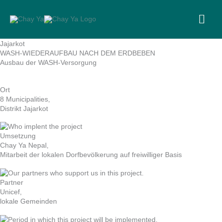
Skip
to
MA
content
ME
Jajarkot
WASH-WIEDERAUFBAU NACH DEM ERDBEBEN
Ausbau der WASH-Versorgung
Ort
8 Municipalities,
Distrikt Jajarkot
Umsetzung
Chay Ya Nepal,
Mitarbeit der lokalen Dorfbevölkerung auf freiwilliger Basis
Partner
Unicef,
lokale Gemeinden