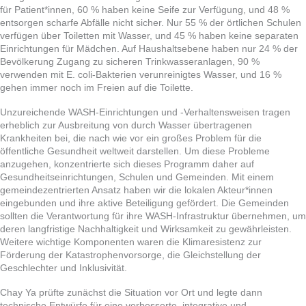
für Patient*innen, 60 % haben keine Seife zur Verfügung, und 48 %
entsorgen scharfe Abfälle nicht sicher. Nur 55 % der örtlichen Schulen
verfügen über Toiletten mit Wasser, und 45 % haben keine separaten
Einrichtungen für Mädchen. Auf Haushaltsebene haben nur 24 % der
Bevölkerung Zugang zu sicheren Trinkwasseranlagen, 90 %
verwenden mit E. coli-Bakterien verunreinigtes Wasser, und 16 %
gehen immer noch im Freien auf die Toilette.
Unzureichende WASH-Einrichtungen und -Verhaltensweisen tragen
erheblich zur Ausbreitung von durch Wasser übertragenen
Krankheiten bei, die nach wie vor ein großes Problem für die
öffentliche Gesundheit weltweit darstellen. Um diese Probleme
anzugehen, konzentrierte sich dieses Programm daher auf
Gesundheitseinrichtungen, Schulen und Gemeinden. Mit einem
gemeindezentrierten Ansatz haben wir die lokalen Akteur*innen
eingebunden und ihre aktive Beteiligung gefördert. Die Gemeinden
sollten die Verantwortung für ihre WASH-Infrastruktur übernehmen, um
deren langfristige Nachhaltigkeit und Wirksamkeit zu gewährleisten.
Weitere wichtige Komponenten waren die Klimaresistenz zur
Förderung der Katastrophenvorsorge, die Gleichstellung der
Geschlechter und Inklusivität.
Chay Ya prüfte zunächst die Situation vor Ort und legte dann
technische Entwürfe für eine verbesserte, integrative und