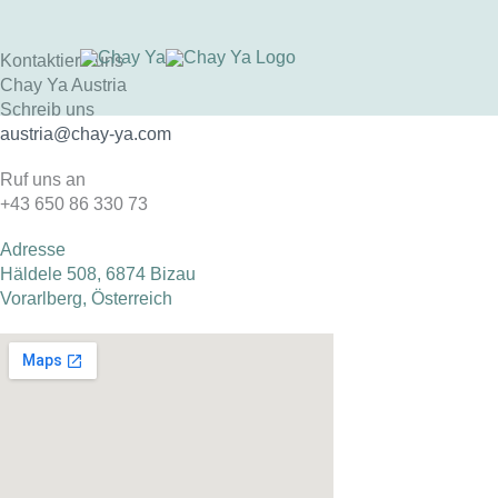
Skip
to
content
Kontaktiere uns
Chay Ya Austria
Schreib uns
austria@chay-ya.com
Ruf uns an
+43 650 86 330 73
Adresse
Häldele 508, 6874 Bizau
Vorarlberg, Österreich