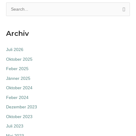
S
e
a
Archiv
r
c
Juli 2026
h
Oktober 2025
f
Feber 2025
o
Jänner 2025
r
:
Oktober 2024
Feber 2024
Dezember 2023
Oktober 2023
Juli 2023
Mai 2023