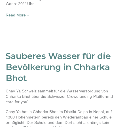
Wann: 20°° Uhr
Read More »
Sauberes
Wasser
für
Sauberes Wasser für die
die
Bevölkerung
Bevölkerung in Chharka
in
Chharka
Bhot
Bhot
Chay Ya Schweiz sammelt für die Wasserversorgung von
Chharka Bhot über die Schweizer Crowdfunding-Plattform „I
care for you“
Chay Ya hat in Chharka Bhot im Distrikt Dolpa in Nepal, auf
4300 Höhenmetern bereits den Wiederaufbau einer Schule
ermöglicht. Der Schule und dem Dorf steht allerdings kein