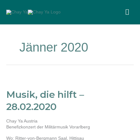
Skip
to
MA
content
ME
Jänner 2020
Musik,
die
hilft
Musik, die hilft –
–
28.02.2020
28.02.2020
Chay Ya Austria
Benefizkonzert der Militärmusik Vorarlberg
Wo: Ritter-von-Bergmann Saal, Hittisau