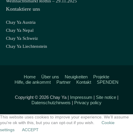
Weihnachtsmarkt Röthis – 29.11.2025
Kontaktiere uns
Chay Ya Austria
Chay Ya Nepal
Chay Ya Schweiz
Chay Ya Liechtenstein
Home
Über uns
Neuigkeiten
Projekte
Hilfe, die ankommt
Partner
Kontakt
SPENDEN
Copyright © 2026 Chay Ya |
Impressum
|
Site notice
|
Datenschutzhinweis
|
Privacy policy
This website uses cookies to improve your experience. We'll assume
you're ok with this, but you can opt-out if you wish.
Cookie
settings
ACCEPT