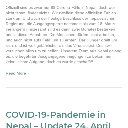
Mai
2020
Offiziell sind es zwar nur 99 Corona-Fälle in Nepal, doch wer
nicht testet, findet nichts. Wir zweifeln diese offiziellen Zahlen
stark an. Und auch der heutige Beschluss der nepalesischen
Regierung, die Ausgangssperre nochmals bis zum 18. Mai zu
verlängern (insgesamt sind es dann zwei Monate) bestärken
uns in dieser Annahme. Die Menschen dürfen nicht arbeiten,
und auch nicht aufs Feld, um zu ernten. Der Hunger greift um
sich, und ist weit gefährlicher als das Virus selbst. Doch wir
versuchen alles um zu helfen: Unserem Team aus Nepal gelang
es, die begehrten Ausgangsgenehmigungen zu bekommen,
keine leichte Aufgabe, doch es wurde geschafft!!
Read More »
COVID-
19-
Pandemie
COVID-19-Pandemie in
in
Nepal
Nepal – Update 24. April
–