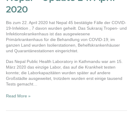
Update
2020
24.
April
2020
Bis zum 22. April 2020 hat Nepal 45 bestätigte Fälle der COVID-
19-Infektion , 7 davon wurden geheilt. Das Sukraraj Tropen- und
Infektionskrankenhaus ist das ausgewiesene
Primärkrankenhaus für die Behandlung von COVID-19; im
ganzen Land wurden Isolierstationen, Behelfskrankenhäuser
und Quarantänestationen eingerichtet.
Das Nepal Public Health Laboratory in Kathmandu war am 15.
März 2020 das einzige Labor, das auf die Krankheit testen
konnte; die Laborkapazitäten wurden später auf andere
Großstädte ausgeweitet, trotzdem wurden erst einige tausend
Tests gemacht…
Read More »
Sauberes
Wasser