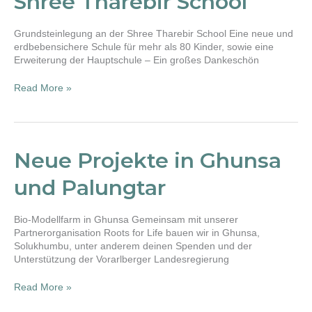
Shree Tharebir School
School
Grundsteinlegung an der Shree Tharebir School Eine neue und
erdbebensichere Schule für mehr als 80 Kinder, sowie eine
Erweiterung der Hauptschule – Ein großes Dankeschön
Read More »
Neue
Neue Projekte in Ghunsa
Projekte
in
und Palungtar
Ghunsa
und
Palungtar
Bio-Modellfarm in Ghunsa Gemeinsam mit unserer
Partnerorganisation Roots for Life bauen wir in Ghunsa,
Solukhumbu, unter anderem deinen Spenden und der
Unterstützung der Vorarlberger Landesregierung
Read More »