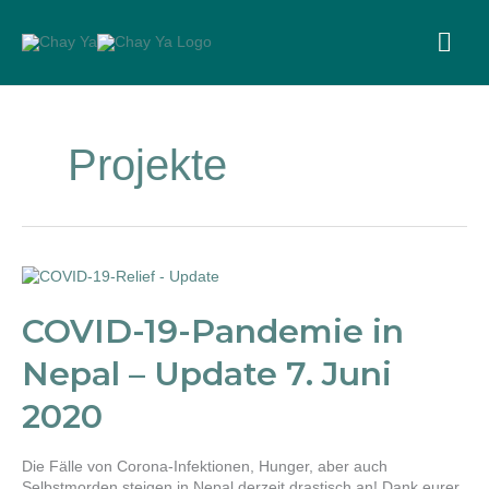
Skip
to
MA
content
ME
Projekte
COVID-
19-
Pandemie
COVID-19-Pandemie in
in
Nepal
Nepal – Update 7. Juni
–
Update
2020
7.
Juni
2020
Die Fälle von Corona-Infektionen, Hunger, aber auch
Selbstmorden steigen in Nepal derzeit drastisch an! Dank eurer