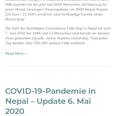
Hilfe konnten wir bis jetzt fast 4000 Menschen mit Nahrung für
einen Monat versorgen! Essenspakete um 2600 Nepali Rupien
(20 Euro / 21 CHF) ernähren eine fünfköpfige Familie einen
Monat lang!
Die Zahl der bestätigten Coronavirus-Fälle liegt in Nepal bis zum
7. Juni 2020 bei 3448 und 13 Menschen sind bereits an diesem
Virus gestorben (Quelle: Johns Hopkins University). Fast jeden
Tag werden über 200-300 weitere Fälle entdeckt. …
Read More »
COVID-
19-
Pandemie
COVID-19-Pandemie in
in
Nepal
Nepal – Update 6. Mai
–
Update
2020
6.