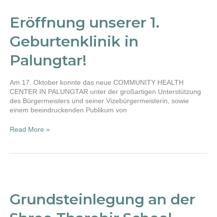
unserer
1.
Eröffnung unserer 1.
Geburtenklinik
in
Geburtenklinik in
Palungtar!
Palungtar!
Am 17. Oktober konnte das neue COMMUNITY HEALTH
CENTER IN PALUNGTAR unter der großartigen Unterstützung
des Bürgermeisters und seiner Vizebürgermeisterin, sowie
einem beeindruckenden Publikum von
Read More »
Grundsteinlegung
an
der
Grundsteinlegung an der
Shree
Tharebir