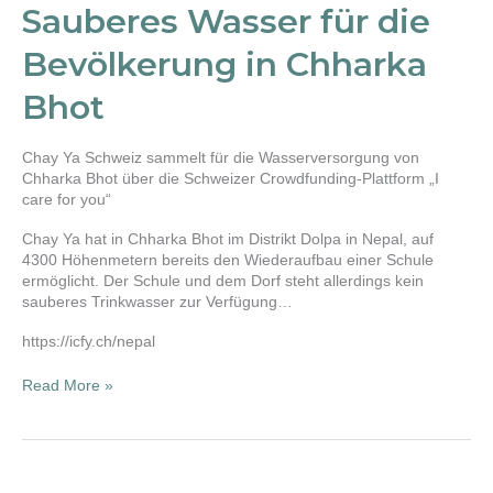
für
Sauberes Wasser für die
die
Bevölkerung
Bevölkerung in Chharka
in
Chharka
Bhot
Bhot
Chay Ya Schweiz sammelt für die Wasserversorgung von
Chharka Bhot über die Schweizer Crowdfunding-Plattform „I
care for you“
Chay Ya hat in Chharka Bhot im Distrikt Dolpa in Nepal, auf
4300 Höhenmetern bereits den Wiederaufbau einer Schule
ermöglicht. Der Schule und dem Dorf steht allerdings kein
sauberes Trinkwasser zur Verfügung…
https://icfy.ch/nepal
Read More »
Eröffnung